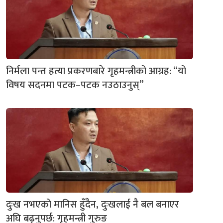
निर्मला पन्त हत्या प्रकरणबारे गृहमन्त्रीको आग्रह: “यो
विषय सदनमा पटक–पटक नउठाउनुस्”
दुःख नभएको मानिस हुँदैन, दुःखलाई नै बल बनाएर
अघि बढ्नुपर्छ: गृहमन्त्री गुरुङ