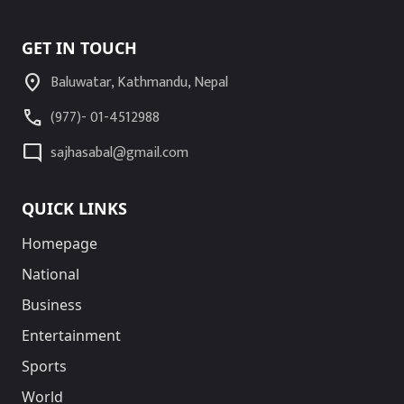
GET IN TOUCH
location_on
Baluwatar, Kathmandu, Nepal
call
(977)- 01-4512988
mode_comment
sajhasabal@gmail.com
QUICK LINKS
Homepage
National
Business
Entertainment
Sports
World