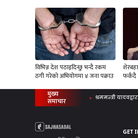
विभिन्न देश पठाइदिन्छु भन्दै रकम
शेरबहा
ठगी गरेको अभियोगमा ४ जना पक्राउ
फर्कंदै
मुख्य
श्रममन्त्री यादवद्वारा 
समाचार
GET 