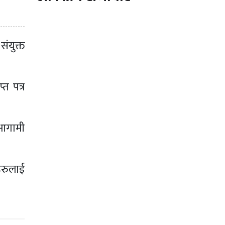
ंयुक्त
त पत्र
 आगामी
हरुलाई