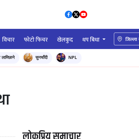
विचार
फोटो फिचर
खेलकुद
थप बिधा
जिल्ला
ि लामिछाने
सुनचाँदी
NPL
था
लोकप्रिय समाचार