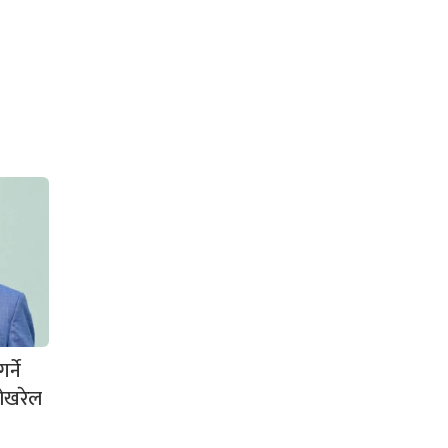
्ने
पोखरेल