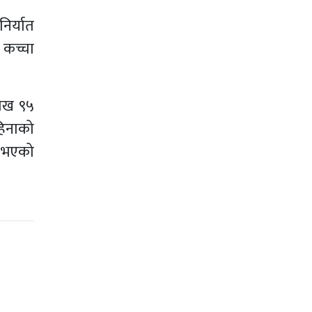
िर्यात
ो कच्चा
लाख ९५
हिनाको
त भएको