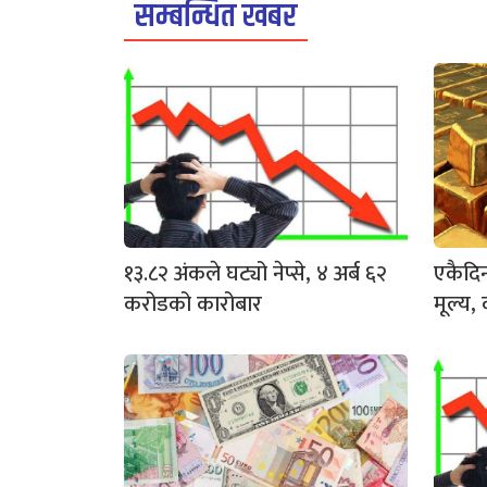
सम्बन्धित खबर
१३.८२ अंकले घट्यो नेप्से, ४ अर्ब ६२
एकैदिन
करोडको कारोबार
मूल्य, 