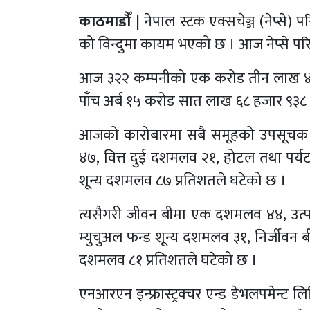
काठमाडौँ |
नेपाल स्टक एक्सचेञ्ज (नेप्स
को विन्दुमा कायम भएको छ । आज नेप्से प
आज ३२२ कम्पनीको एक करोड तीन लाख ४३ ह
पाँच अर्ब १५ करोड सात लाख ६८ हजार ९३८
आजको कारोबारमा सबै समूहको उपसूचक घ
४७, वित्त दुई दशमलव २१, होटल तथा पर्
शून्य दशमलव ८७ प्रतिशतले घटेको छ ।
त्यसैगरी जीवन बीमा एक दशमलव ४४, उत्प
म्युचुअल फन्ड शून्य दशमलव ३१, निर्जीव
दशमलव ८१ प्रतिशतले घटेको छ ।
एनआरएन इन्फ्रास्ट्रक्चर एन्ड डेभलपमेन्