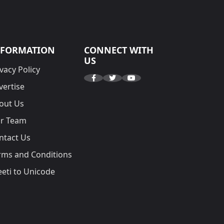
NFORMATION
CONNECT WITH
US
vacy Policy
vertise
out Us
r Team
ntact Us
rms and Conditions
eeti to Unicode