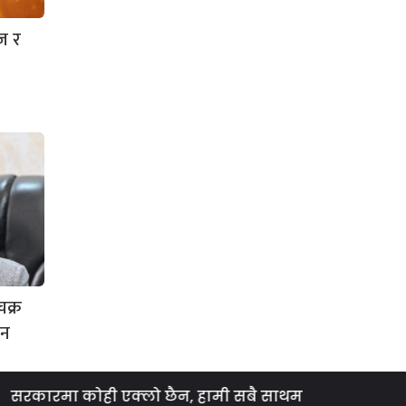
आज र
चक्र
ेन
ारमा कोही एक्लो छैन, हामी सबै साथमा छौँ : मनिष झा