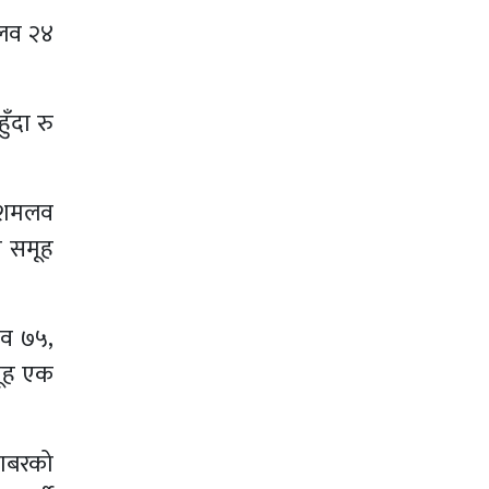
मलव २४
ँदा रु
 दशमलव
ी समूह
लव ७५,
मूह एक
राबरको