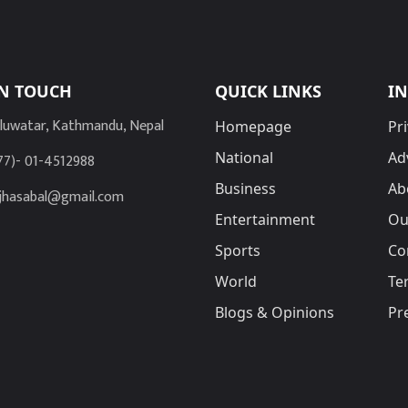
IN TOUCH
QUICK LINKS
I
luwatar, Kathmandu, Nepal
Homepage
Pri
National
Ad
77)- 01-4512988
Business
Ab
jhasabal@gmail.com
Entertainment
Ou
Sports
Co
World
Te
Blogs & Opinions
Pr