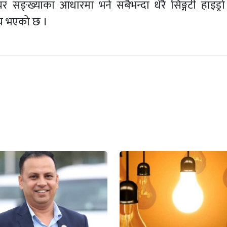
ङ्ख्याका आधारमा भने सबैभन्दा धेरै सिङ्गटी हाइड्रो 
ेच भएको छ ।