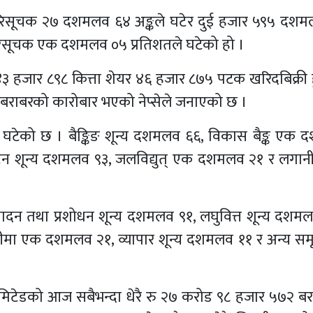
े) परिसूचक २७ दशमलव ६४ अङ्कले घटेर दुई हजार ५९५ दश
रिसूचक एक दशमलव ०५ प्रतिशतले घटेको हो ।
जार ८९८ कित्ता शेयर ४६ हजार ८७५ पटक खरिदबिक्री हु
 बराबरको कारोबार भएको नेप्सेले जनाएको छ ।
टेको छ । बैङ्किङ शून्य दशमलव ६६, विकास बैङ्क एक
यटन शून्य दशमलव ९३, जलविद्युत् एक दशमलव २१ र लगान
ादन तथा प्रशोधन शून्य दशमलव ९१, लघुवित्त शून्य दशम
न बीमा एक दशमलव २१, व्यापार शून्य दशमलव ११ र अन्य स
ट लिमिटेडको आज सबैभन्दा धेरै रु २७ करोड ९८ हजार ५७२ ब