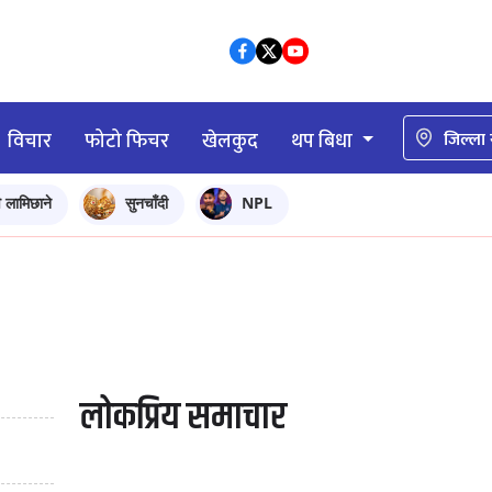
विचार
फोटो फिचर
खेलकुद
थप बिधा
जिल्ला
ि लामिछाने
सुनचाँदी
NPL
लोकप्रिय समाचार