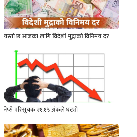
यस्तो छ आजका लागि विदेशी मुद्राको विनिमय दर
नेप्से परिसूचक २१.१५ अंकले घट्यो