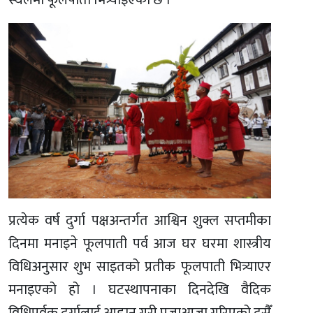
स्थलमा फूलपाती भित्र्याइएको छ ।
प्रत्येक वर्ष दुर्गा पक्षअन्तर्गत आश्विन शुक्ल सप्तमीका
दिनमा मनाइने फूलपाती पर्व आज घर घरमा शास्त्रीय
विधिअनुसार शुभ साइतको प्रतीक फूलपाती भित्र्याएर
मनाइएको हो । घटस्थापनाका दिनदेखि वैदिक
विधिपूर्वक दुर्गालाई आह्वान गरी पूजाआजा गरिएको दसैँ