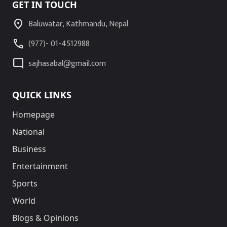
GET IN TOUCH
location_on
Baluwatar, Kathmandu, Nepal
call
(977)- 01-4512988
mode_comment
sajhasabal@gmail.com
QUICK LINKS
Homepage
National
Business
Entertainment
Sports
World
Blogs & Opinions