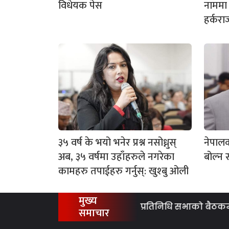
विधेयक पेस
नाममा 
हर्करा
३५ वर्ष के भयो भनेर प्रश्न नसोध्नुस्
नेपालक
अब, ३५ वर्षमा उहाँहरुले नगरेका
बोल्न 
कामहरु तपाईहरु गर्नुस्: खुश्बु ओली
मुख्य
प्रतिनिधि सभाको बैठकमा चार
समाचार