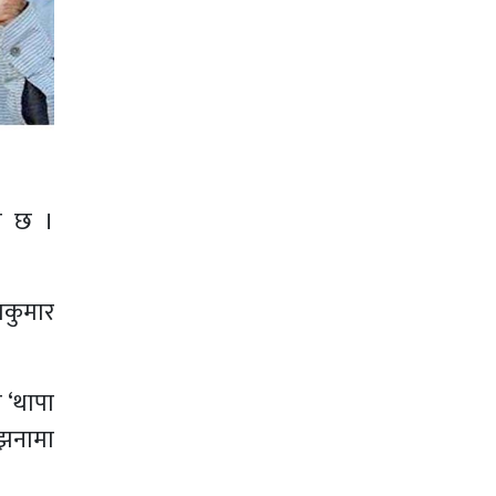
को छ ।
मकुमार
 ‘थापा
्झनामा