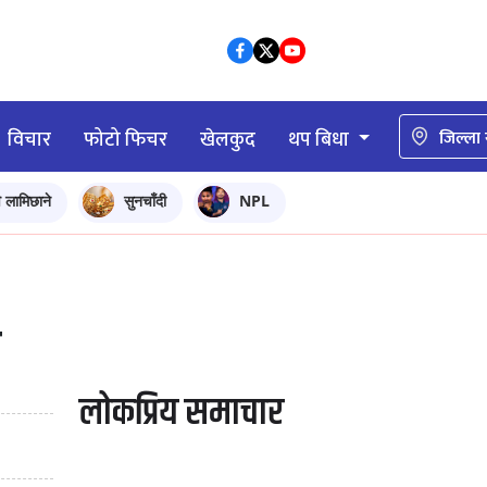
विचार
फोटो फिचर
खेलकुद
थप बिधा
जिल्ला
ि लामिछाने
सुनचाँदी
NPL
र
लोकप्रिय समाचार