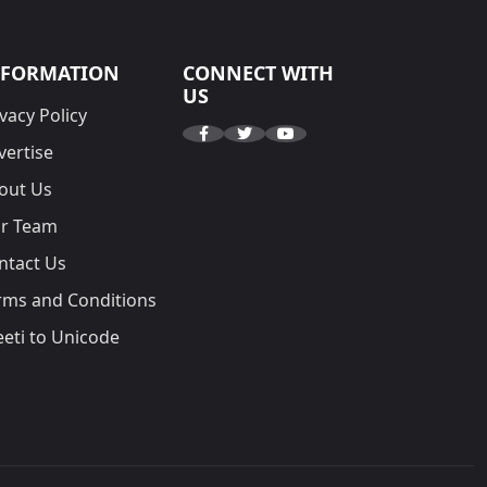
NFORMATION
CONNECT WITH
US
vacy Policy
vertise
out Us
r Team
ntact Us
rms and Conditions
eeti to Unicode