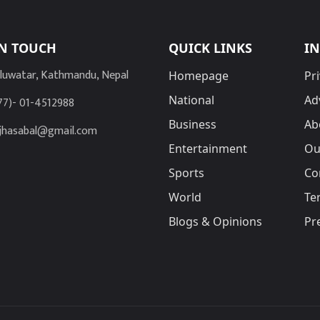
IN TOUCH
QUICK LINKS
I
luwatar, Kathmandu, Nepal
Homepage
Pri
National
Ad
77)- 01-4512988
Business
Ab
jhasabal@gmail.com
Entertainment
Ou
Sports
Co
World
Te
Blogs & Opinions
Pr