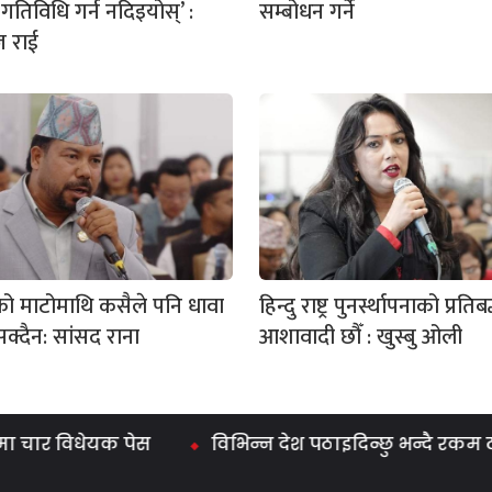
गतिविधि गर्न नदिइयोस्’ :
सम्बोधन गर्ने
ज राई
ो माटोमाथि कसैले पनि धावा
हिन्दु राष्ट्र पुनर्स्थापनाको प्रति
सक्दैन: सांसद राना
आशावादी छौँ : खुस्बु ओली
 विधेयक पेस
विभिन्न देश पठाइदिन्छु भन्दै रकम ठगी ग