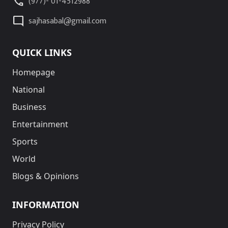
call
(977)- 01-4512988
mode_comment
sajhasabal@gmail.com
QUICK LINKS
Homepage
National
Business
Entertainment
Sports
World
Blogs & Opinions
INFORMATION
Privacy Policy