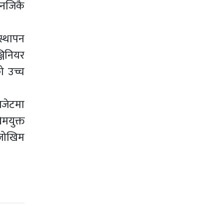
 नजिकै
स्थापन
जिनियर
ो उच्च
बजेटमा
मयुक्त
 जोखिम