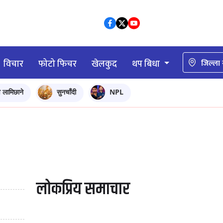
विचार
फोटो फिचर
खेलकुद
थप बिधा
जिल्ला
ि लामिछाने
सुनचाँदी
NPL
लोकप्रिय समाचार