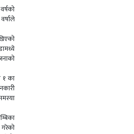
 वर्षको
र्षाले
खिएको
ामध्ये
 जनाको
ं १ का
ानकारी
समस्या
म्बिका
े गरेको