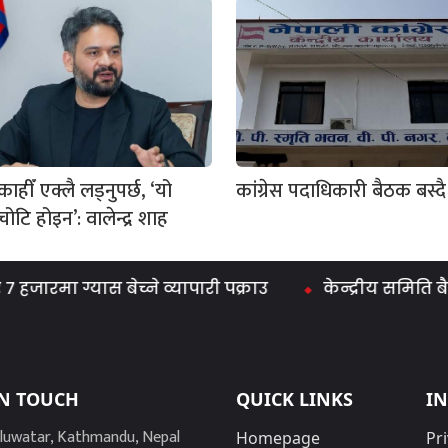
ाहीँ एक्लै लड्नुपर्छ, ‘यो
कांग्रेस पदाधिकारी बैठक बस्दै
ोटि होइन’: वालेन्द्र शाह
ारमा ग्यास बेच्ने व्यापारी पक्राउ
केन्द्रीय समिति बैठक
IN TOUCH
QUICK LINKS
I
luwatar, Kathmandu, Nepal
Homepage
Pri