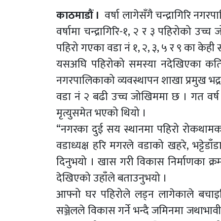
काठमाडौं ।
वर्षा लागेसँगै चन्द्रागिरि नग
वर्षामा चन्द्रागिरि-१, २ र ३ पहिरोको उ
पहिरो गएका वडा नं १, २, ३, ५ र ९ का केही स
यसअघि पहिरोको समस्या नदेखिएका कति
नगरपालिकाको व्यवस्थापन शाखा प्रमुख भद्
वडा नं २ बढी उच्च जोखिममा छ । गत वर्ष
मृत्युसमेत भएको थियो ।
“नगरका दुई सय स्थानमा पहिरो रोकथामका ल
वडाध्यक्ष हरि मगरले वडाको खहरे, भट्टेडाँ
दिनुभयो । खास गरी विकास निर्माणका क्र
देखिएको उहाँले बताउनुभयो ।
आफ्नो घर पहिरोले लड्न लागेकाले बचाइ
सञ्जेलले विकास गर्ने भन्दै जमिनमा जथाभाव