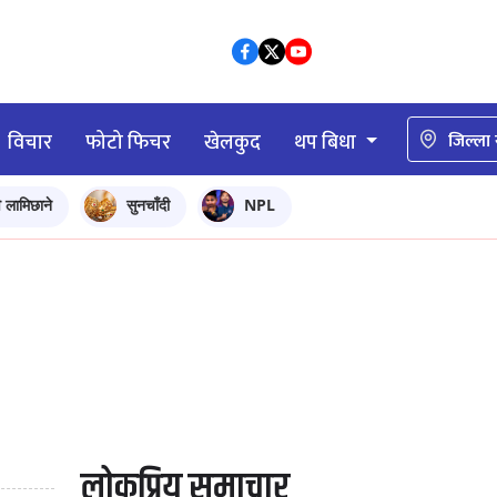
विचार
फोटो फिचर
खेलकुद
थप बिधा
जिल्ला
ि लामिछाने
सुनचाँदी
NPL
लोकप्रिय समाचार