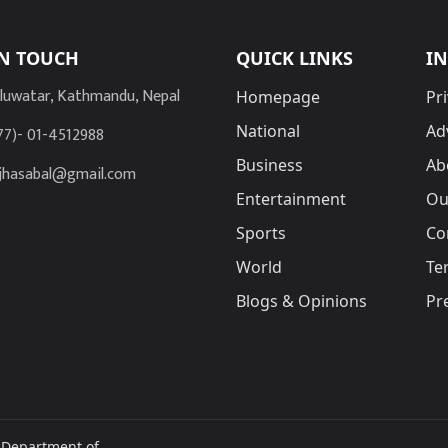
IN TOUCH
QUICK LINKS
I
luwatar, Kathmandu, Nepal
Homepage
Pri
National
Ad
77)- 01-4512988
Business
Ab
jhasabal@gmail.com
Entertainment
Ou
Sports
Co
World
Te
Blogs & Opinions
Pr
r Department of