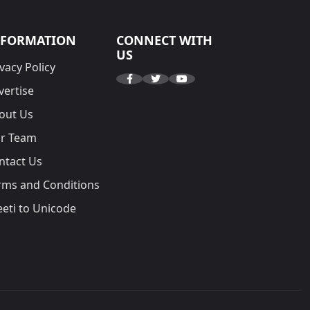
NFORMATION
CONNECT WITH
US
vacy Policy
vertise
out Us
r Team
ntact Us
rms and Conditions
eeti to Unicode