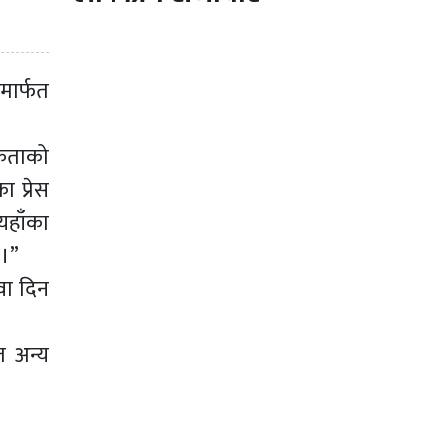
मार्फत
िकताको
 प्रेस
यहाँका
 ।”
वा दिन
त अन्य