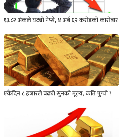
१३.८२ अंकले घट्यो नेप्से, ४ अर्ब ६२ करोडको कारोबार
एकैदिन ८ हजारले बढ्यो सुनको मूल्य, कति पुग्यो ?