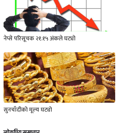
नेप्से परिसूचक २१.१५ अंकले घट्यो
सुनचाँदीको मूल्य घट्यो
लोकप्रिय समाचार