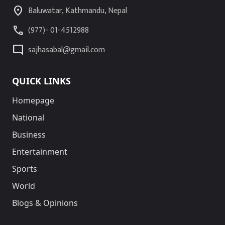
location_on
Baluwatar, Kathmandu, Nepal
call
(977)- 01-4512988
mode_comment
sajhasabal@gmail.com
QUICK LINKS
Homepage
National
Business
Entertainment
Sports
World
Blogs & Opinions