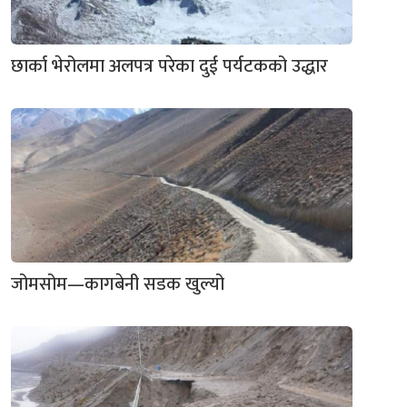
छार्का भेरोलमा अलपत्र परेका दुई पर्यटकको उद्धार
जोमसोम—कागबेनी सडक खुल्यो