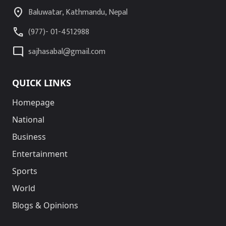
location_on
Baluwatar, Kathmandu, Nepal
call
(977)- 01-4512988
mode_comment
sajhasabal@gmail.com
QUICK LINKS
Homepage
National
Business
Entertainment
Sports
World
Blogs & Opinions