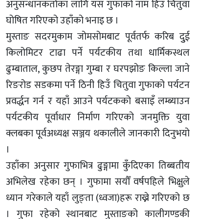
अनुसन्धानकर्ताका लागि यस गुफाको नाम हिउँ चितुवा
घोषित गरिएको उहाँको भनाइ छ ।
मुस्ताङ सदरमुकाम जोमसोमबाट पूर्वतर्फ करिब दुुई
किलोमिटर टाढा पर्ने पर्यटकीय तथा धार्मिकस्थल
ढुम्बाताल, कुछप तेरङ्गा गुम्बा र घरपझोङ किल्ला जाने
रिङरोड सडकमा पर्ने ठिनी हिउँ चितुवा गुफाको पर्यटन
प्रवर्द्धन गर्न र यहाँ आउने पर्यटकको बसाइँ लम्ब्याउन
पर्यटकीय पूर्वाधार निर्माण गरिएको जनमुक्ति युवा
क्लबका पूर्वअध्यक्ष सञ्जय थकालीले जानकारी दिनुभयो
।
उहाँका अनुसार गुफाभित्र ढुङ्गामा कुँदिएका तिब्बतीय
अभिलेख रहेका छन् । गुफामा सयौँ वर्षपहिले भिक्षुले
ध्यान गरेकाले यहाँ लुङ्ता (ध्वजा)हरू राख्ने गरिएको छ
। गुफा रहेको स्थानबाट मुस्ताङको कालीगण्डकी