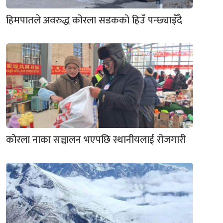
हिमपातले अवरुद्ध कोरला सडकको हिउँ पन्छ्याइँदै
कोरला नाका सञ्चालन भएपछि स्थानीयलाई रोजगारी