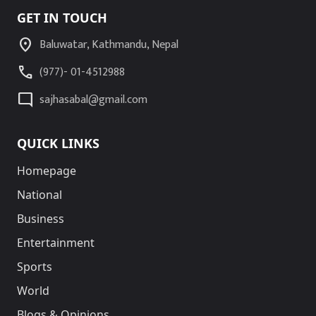
GET IN TOUCH
location_on
Baluwatar, Kathmandu, Nepal
call
(977)- 01-4512988
mode_comment
sajhasabal@gmail.com
QUICK LINKS
Homepage
National
Business
Entertainment
Sports
World
Blogs & Opinions