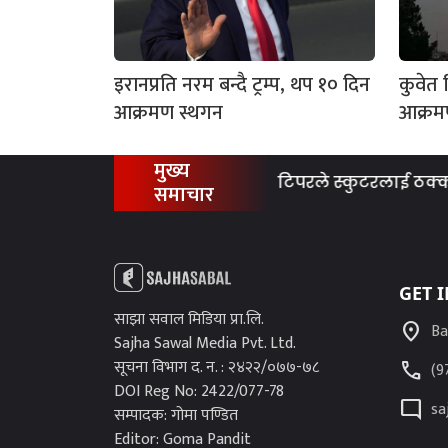
इरानप्रति नरम बन्दै ट्रम्प, थप १० दिन
कुवेत 
आक्रमण स्थगन
आक्र
मुख्य
टिपरले स्कुटरलाई ठक्कर दिँदा
समाचार
GET 
साझा सवाल मिडिया प्रा.लि.
location_on
Ba
Sajha Sawal Media Pvt. Ltd.
सूचना विभाग द. न. : २४२२/०७७-७८
call
(9
DOI Reg No: 2422/077-78
mode_comment
sa
सम्पादक: गोमा पण्डित
Editor: Goma Pandit