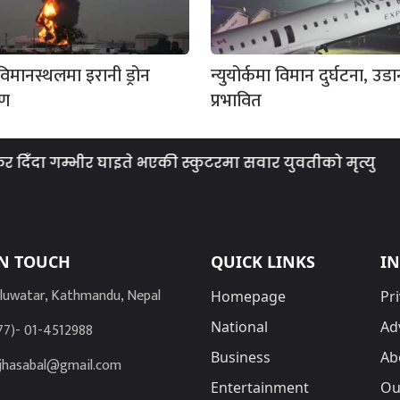
विमानस्थलमा इरानी ड्रोन
न्युयोर्कमा विमान दुर्घटना, उड
मण
प्रभावित
 गम्भीर घाइते भएकी स्कुटरमा सवार युवतीको मृत्यु
सरक
IN TOUCH
QUICK LINKS
I
luwatar, Kathmandu, Nepal
Homepage
Pri
National
Ad
77)- 01-4512988
Business
Ab
jhasabal@gmail.com
Entertainment
Ou