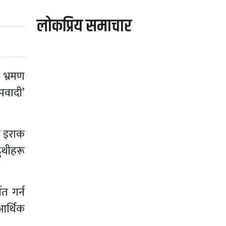
लोकप्रिय समाचार
ो भ्रमण
ेपवादी’
ो इराक
ुथीहरू
त गर्न
आर्थिक