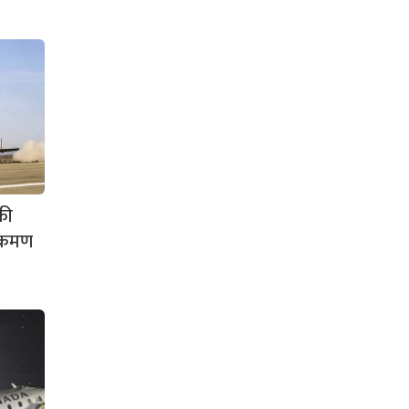
की
क्रमण