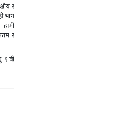
क्षीय र
ेही भाग
। हामी
ीनतम र
यु–९ बी