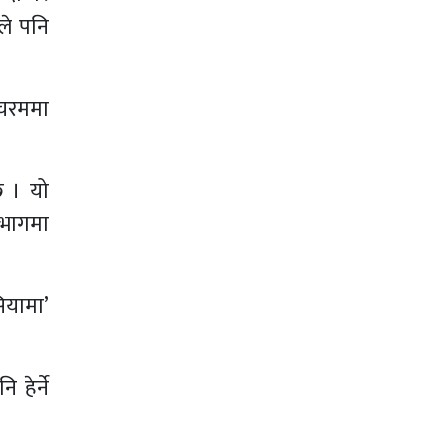
ँले पनि
 चरममा
छ । यो
 भागमा
ियामा’
हेर्ने