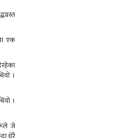
ग्रस्त
ामा एक
िरहेका
थियो ।
थियो ।
ूले जे
दा धेरै