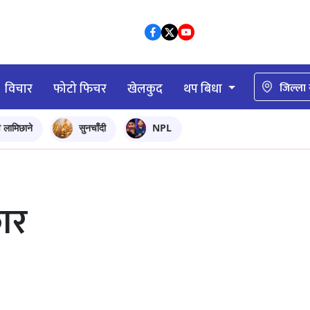
विचार
फोटो फिचर
खेलकुद
थप बिधा
जिल्ला
ि लामिछाने
सुनचाँदी
NPL
कार