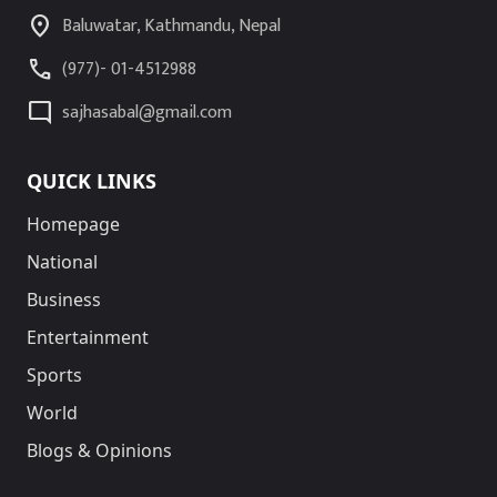
location_on
Baluwatar, Kathmandu, Nepal
call
(977)- 01-4512988
mode_comment
sajhasabal@gmail.com
QUICK LINKS
Homepage
National
Business
Entertainment
Sports
World
Blogs & Opinions