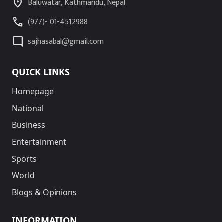
location_on
Baluwatar, Kathmandu, Nepal
call
(977)- 01-4512988
mode_comment
sajhasabal@gmail.com
QUICK LINKS
Homepage
National
Business
Entertainment
Sports
World
Blogs & Opinions
INFORMATION