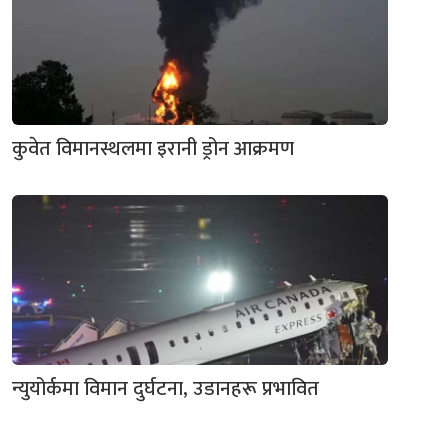
कुवेत विमानस्थलमा इरानी ड्रोन आक्रमण
न्युयोर्कमा विमान दुर्घटना, उडानहरू प्रभावित