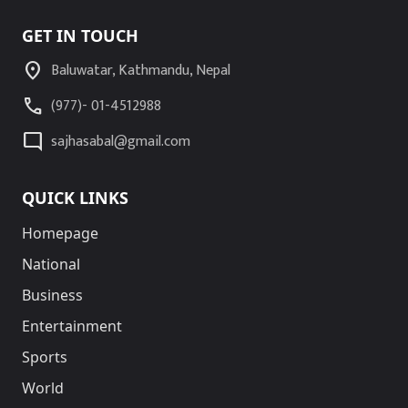
GET IN TOUCH
location_on
Baluwatar, Kathmandu, Nepal
call
(977)- 01-4512988
mode_comment
sajhasabal@gmail.com
QUICK LINKS
Homepage
National
Business
Entertainment
Sports
World