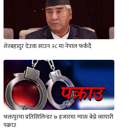
शेरबहादुर देउवा साउन २८ मा नेपाल फर्कंदै
भक्तपुरमा प्रतिसिलिन्डर ७ हजारमा ग्यास बेच्ने व्यापारी
पक्राउ