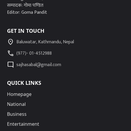
सम्पादक: गोमा पण्डित
Editor: Goma Pandit
GET IN TOUCH
location_on
Baluwatar, Kathmandu, Nepal
call
(977)- 01-4512988
mode_comment
sajhasabal@gmail.com
QUICK LINKS
Homepage
National
Business
Entertainment