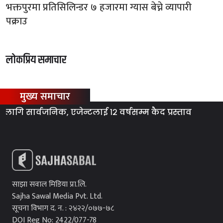
भक्तपुरमा प्रतिसिलिन्डर ७ हजारमा ग्यास बेच्ने व्यापारी
पक्राउ
लोकप्रिय समाचार
मुख्य समाचार
 सार्वजनिक, एजेन्टलाई १२ वर्षसम्म कैद प्रस्ताव
ग्या
साझा सवाल मिडिया प्रा.लि.
Sajha Sawal Media Pvt. Ltd.
सूचना विभाग द. न. : २४२२/०७७-७८
DOI Reg No: 2422/077-78