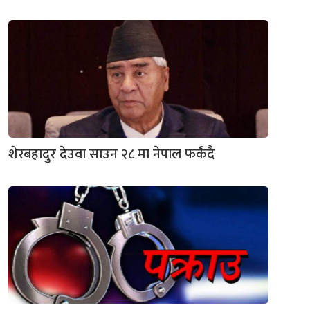
शेरबहादुर देउवा साउन २८ मा नेपाल फर्कंदै