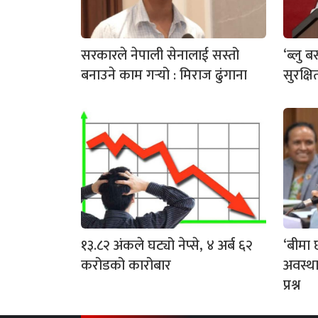
सरकारले नेपाली सेनालाई सस्तो
‘ब्लु 
बनाउने काम गर्‍यो : मिराज ढुंगाना
सुरक्षि
१३.८२ अंकले घट्यो नेप्से, ४ अर्ब ६२
‘बीमा छ
करोडको कारोबार
अवस्थ
प्रश्न