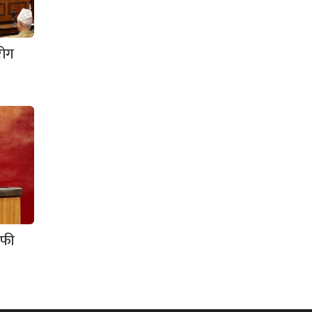
रोग
ाफी