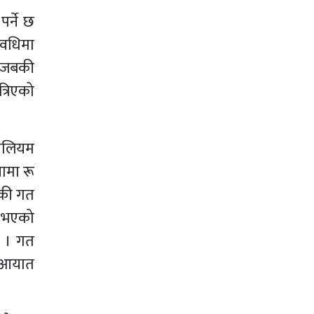
र्ने छ
अवधिमा
। जबकी
्रिएको
रोलियम
ामा रू
बकी गत
त भएको
छ । गत
ल आयात