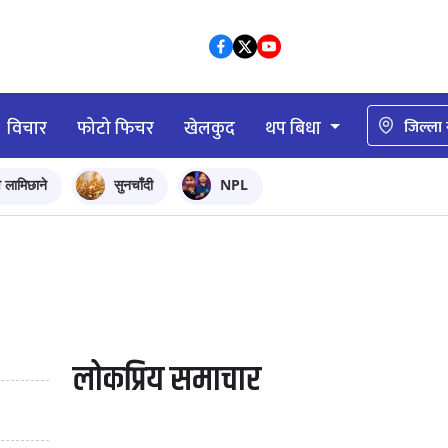
विचार
फोटो फिचर
खेलकुद
थप बिधा
जिल्ला
ि लामिछाने
सुनचाँदी
NPL
लोकप्रिय समाचार