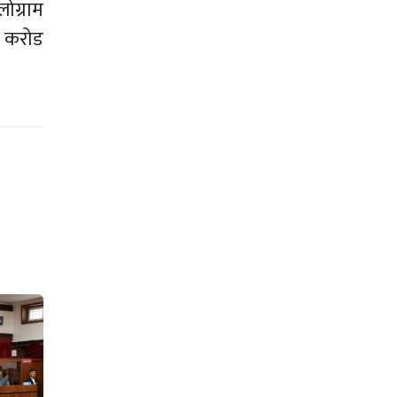
ोग्राम
६ करोड