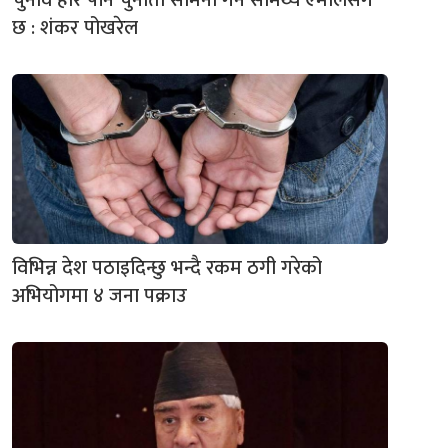
चुनाव हारे पनि चुनौती सामना गर्ने सामर्थ्य एमालेसँगै
छ : शंकर पोखरेल
विभिन्न देश पठाइदिन्छु भन्दै रकम ठगी गरेको
अभियोगमा ४ जना पक्राउ