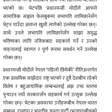
प्रधानमन्त्री नरेन्द्र मोदीबीच आज नयाँ दिल्लीमा भेटवार्ता
भएको छ। भेटपछि प्रधानमन्त्री मोदीले आफ्नो
सामाजिक सञ्जाल फेसबुकमा सभापति लामिछानेसँग
भेट्न पाउँदा अत्यन्त खुशी लागेको उल्लेख गरेका छन्।
साथै उनले सभापति लामिछानेसँग साझा समृद्ध
भविष्यका लागि नजिकबाट सहकार्य गर्ने र उनको
चाहनालाई स्वागत र पूर्ण रूपमा समर्थन गर्ने उल्लेख
गरेका छन्।
प्रधानमन्त्री मोदीले नेपाल ‘पहिलो छिमेकी’ नीतिअन्तर्गत
एक प्राथमिक साझेदार राष्ट्र भएको र दुवै देशबीच रहेको
विशेष र बहुआयामिक सम्बन्धलाई अझ उच्च स्तरमा
पुर्‍याउन नयाँ सरकारसँग सहकार्य गर्न उत्सुक उल्लेख
गरेका छन्। भेटका अवसरमा उनीहरूबीच नेपाल-भारत
सम्बन्ध, रास्वपा र भारतीय जनता पार्टी (भाजपा)बीचको