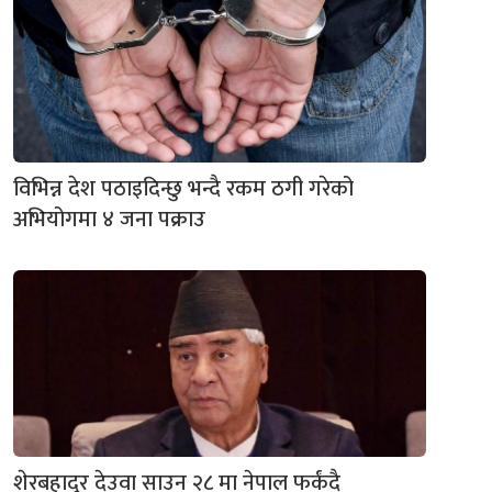
विभिन्न देश पठाइदिन्छु भन्दै रकम ठगी गरेको
अभियोगमा ४ जना पक्राउ
शेरबहादुर देउवा साउन २८ मा नेपाल फर्कंदै