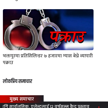
भक्तपुरमा प्रतिसिलिन्डर ७ हजारमा ग्यास बेच्ने व्यापारी
पक्राउ
लोकप्रिय समाचार
मुख्य समाचार
सार्वजनिक, एजेन्टलाई १२ वर्षसम्म कैद प्रस्ताव
ग्यास 