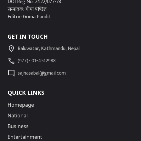
DOI Reg No: 2422/077-78
सम्पादक: गोमा पण्डित
Editor: Goma Pandit
GET IN TOUCH
location_on
Baluwatar, Kathmandu, Nepal
call
(977)- 01-4512988
mode_comment
sajhasabal@gmail.com
QUICK LINKS
Homepage
National
Business
Entertainment