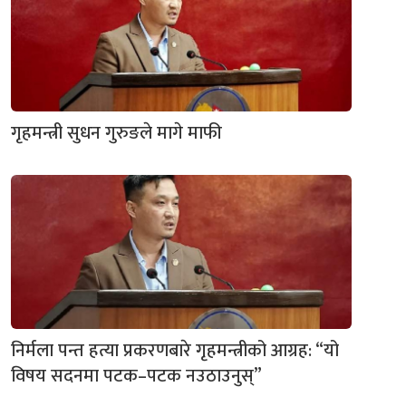
गृहमन्त्री सुधन गुरुङले मागे माफी
निर्मला पन्त हत्या प्रकरणबारे गृहमन्त्रीको आग्रह: “यो
विषय सदनमा पटक–पटक नउठाउनुस्”