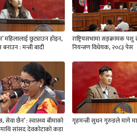
बस’ महिलालाई छुट्याउन होइन,
राष्ट्रियसभामा सङ्क्रामक पशु 
त बनाउन : मन्त्री बादी
नियन्त्रण विधेयक, २०८३ पेस
, सेवा छैन’ : स्वास्थ्य बीमाको
गृहमन्त्री सुधन गुरुङले मागे म
ामाथि सांसद देवकोटाको कडा