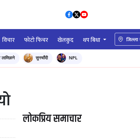
विचार
फोटो फिचर
खेलकुद
थप बिधा
जिल्ला
ि लामिछाने
सुनचाँदी
NPL
यो
लोकप्रिय समाचार