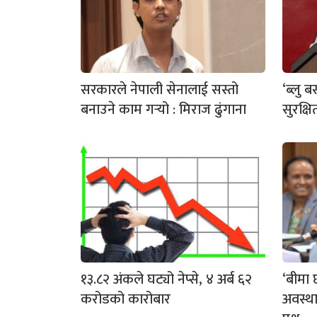
सरकारले नेपाली सेनालाई सस्तो
‘ब्लु 
बनाउने काम गर्‍यो : मिराज ढुंगाना
सुरक्षि
१३.८२ अंकले घट्यो नेप्से, ४ अर्ब ६२
‘बीमा छ
करोडको कारोबार
अवस्थ