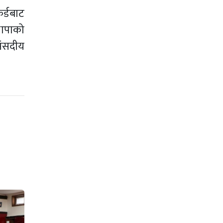
र्डबाट
थापाको
संसदीय