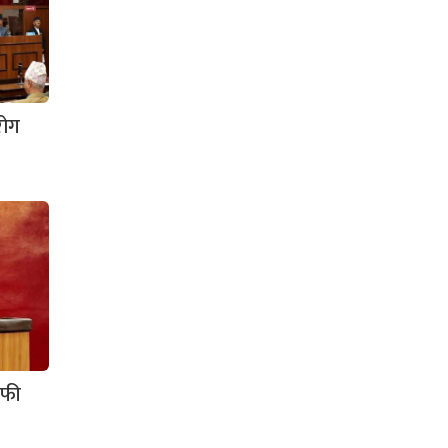
रोग
ाफी