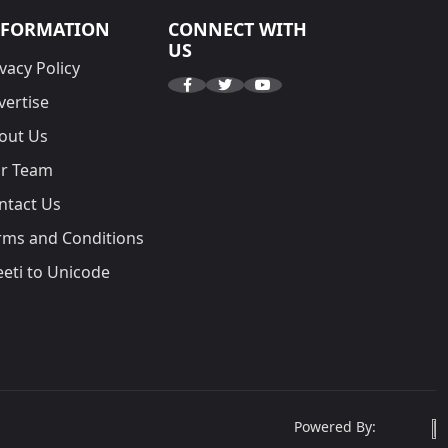
NFORMATION
CONNECT WITH
US
vacy Policy
vertise
out Us
r Team
ntact Us
rms and Conditions
eeti to Unicode
Powered By: