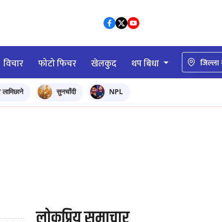
विचार
फोटो फिचर
खेलकुद
थप बिधा
जिल्ला
ि लामिछाने
सुनचाँदी
NPL
लोकप्रिय समाचार