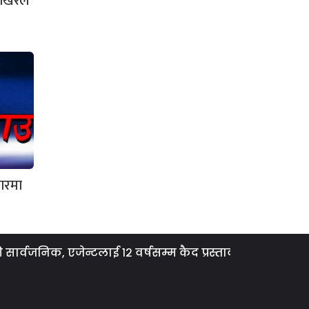
पोखरेल
जारमा
जनिक, एजेन्टलाई १२ वर्षसम्म कैद प्रस्ताव
ग्यास समस्