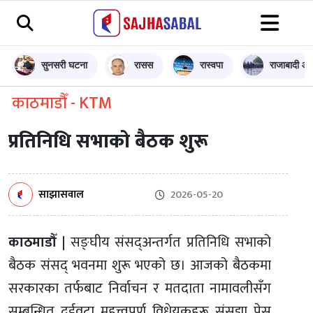
सुनसरी घटना
रासस
रास्वपा
राजाबादी आन
काठमाडौँ - KTM
प्रतिनिधि सभाको बैठक शुरू
साझासवाल
2026-05-20
काठमाडौँ |
सङ्घीय संसद्अन्तर्गत प्रतिनिधि सभाको
बैठक संसद् भवनमा शुरू भएको छ। आजको बैठकमा
सरकारका तर्फबाट निर्वाचन र मतदाता नामावलीसँग
सम्बन्धित दुईवटा महत्त्वपूर्ण विधेयकहरू संसद्मा पेस