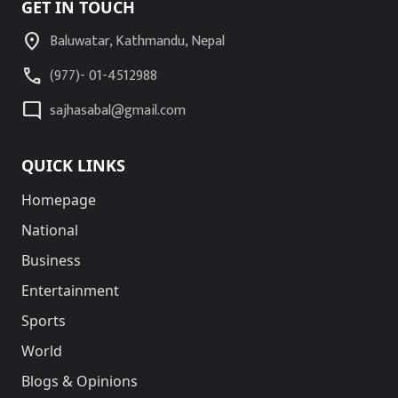
GET IN TOUCH
location_on
Baluwatar, Kathmandu, Nepal
call
(977)- 01-4512988
mode_comment
sajhasabal@gmail.com
QUICK LINKS
Homepage
National
Business
Entertainment
Sports
World
Blogs & Opinions