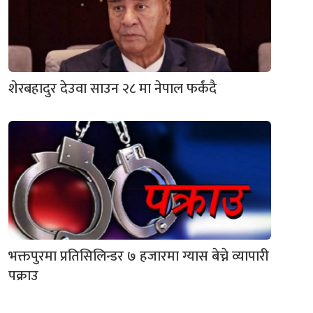
शेरबहादुर देउवा साउन २८ मा नेपाल फर्कंदै
भक्तपुरमा प्रतिसिलिन्डर ७ हजारमा ग्यास बेच्ने व्यापारी
पक्राउ