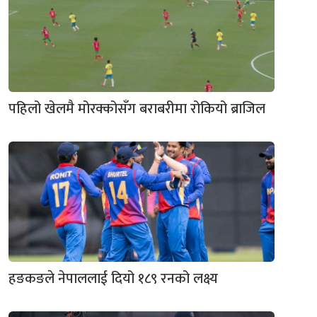
पहिलो खेलमै मोरक्कोसँग बराबरीमा रोकियो ब्राजिल
हङकङले नेपाललाई दियो १८९ रनको लक्ष्य