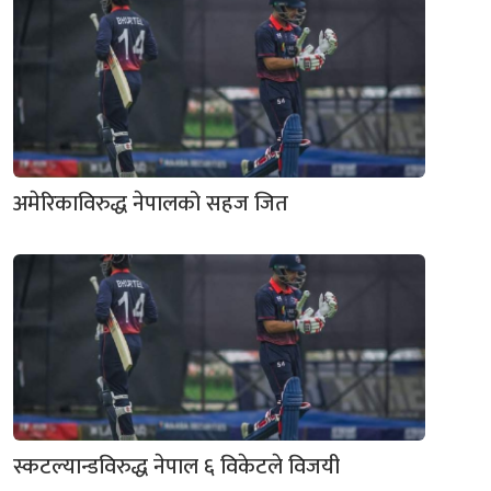
अमेरिकाविरुद्ध नेपालको सहज जित
स्कटल्यान्डविरुद्ध नेपाल ६ विकेटले विजयी