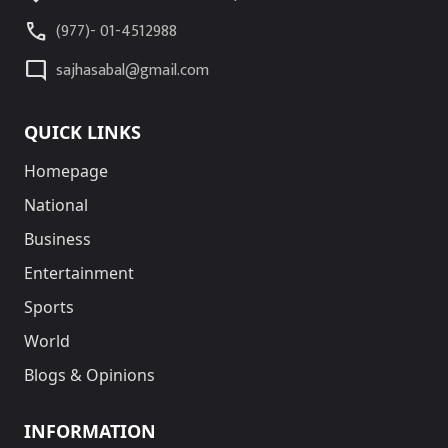
call
(977)- 01-4512988
mode_comment
sajhasabal@gmail.com
QUICK LINKS
Homepage
National
Business
Entertainment
Sports
World
Blogs & Opinions
INFORMATION