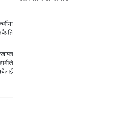
र्मीमा
ैप्रति
रखापत्र
हामीले
 सबैलाई