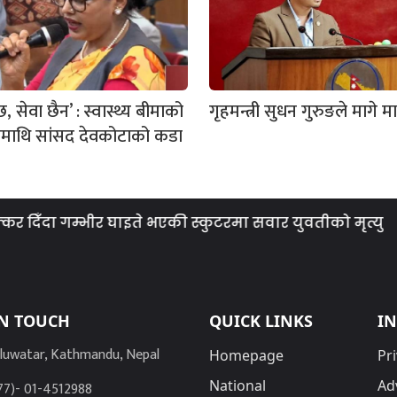
, सेवा छैन’ : स्वास्थ्य बीमाको
गृहमन्त्री सुधन गुरुङले मागे म
ामाथि सांसद देवकोटाको कडा
िँदा गम्भीर घाइते भएकी स्कुटरमा सवार युवतीको मृत्यु
IN TOUCH
QUICK LINKS
I
luwatar, Kathmandu, Nepal
Homepage
Pri
National
Ad
77)- 01-4512988