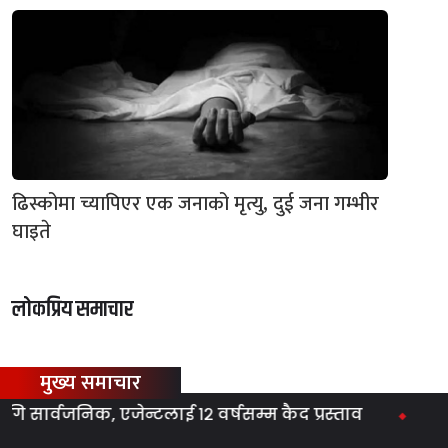
ढिस्कोमा च्यापिएर एक जनाको मृत्यु, दुई जना गम्भीर
घाइते
लोकप्रिय समाचार
मुख्य समाचार
र्वजनिक, एजेन्टलाई १२ वर्षसम्म कैद प्रस्ताव
ग्यास स