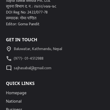
Sajha Sawal Media Pvt. Ltd.
सूचना विभाग द. न. : २४२२/०७७-७८
DOI Reg No: 2422/077-78
सम्पादक: गोमा पण्डित
Editor: Goma Pandit
GET IN TOUCH
location_on
Baluwatar, Kathmandu, Nepal
call
(977)- 01-4512988
mode_comment
sajhasabal@gmail.com
QUICK LINKS
Homepage
National
Business