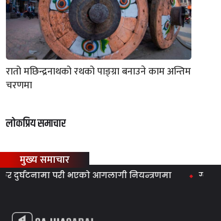
रातो मछिन्द्रनाथको रथको पाङ्ग्रा बनाउने काम अन्तिम
चरणमा
लोकप्रिय समाचार
मुख्य समाचार
कर दुर्घटनामा परी भएको आगलागी नियन्त्रणमा
ग्वार्कोमा