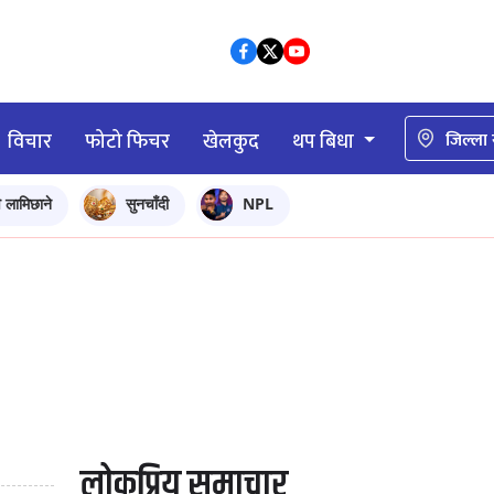
विचार
फोटो फिचर
खेलकुद
थप बिधा
जिल्ला
ि लामिछाने
सुनचाँदी
NPL
लोकप्रिय समाचार