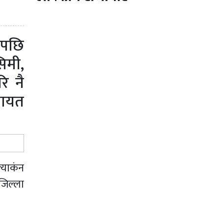
 पछि
िमी,
ि नै
गायत
ल्याकंन
जिल्ला