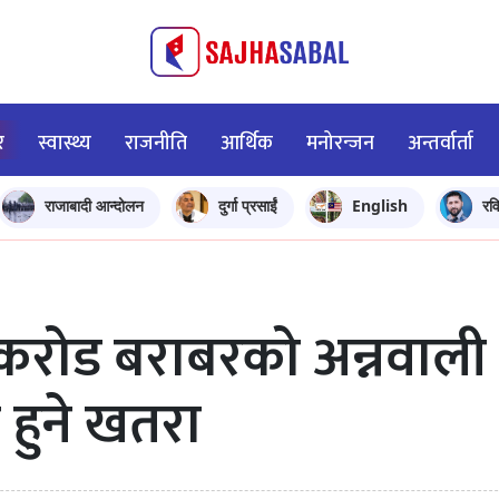
र
स्वास्थ्य
राजनीति
आर्थिक
मनोरन्जन
अन्तर्वार्ता
राजाबादी आन्दोलन
दुर्गा प्रसाईं
English
रव
१ करोड बराबरको अन्नवाली
ा हुने खतरा