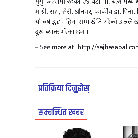
मुगु जिल्लमा रहेका २४ बटा गा.बि.स मध्य ध
माग्री, रारा, सेरी, श्रीनगर, कार्कीबाडा, पि
यो बर्ष ३,४ महिना सम्म खेति गरेको अन्नले
दुख ब्याक्त गरेका छन ।
– See more at: http://sajhasabal
प्रतिक्रिया दिनुहोस्
सम्बन्धित खबर