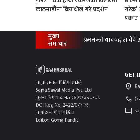
इनिशा विक हत्या प्रकरणको विरोधमा
बोक्सी
काठमाडौँमा विद्यार्थीले गरे प्रदर्शन
गरेको
पक्राउ
मुख्य
श्रममन्त्री यादवद्वारा वैदेशिक 
समाचार
GET 
साझा सवाल मिडिया प्रा.लि.
location_on
Ba
Sajha Sawal Media Pvt. Ltd.
सूचना विभाग द. न. : २४२२/०७७-७८
call
(9
DOI Reg No: 2422/077-78
mode_comment
sa
सम्पादक: गोमा पण्डित
Editor: Goma Pandit