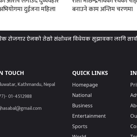
को आरोप लगाउँदै दुर्व्यवहार
रातो मछिन्द्रनाथको रथको पाङ्ग
 अभियोगमा दुईजना महिला
बनाउने काम अन्तिम चरणमा
रोजगार ऐनको तेस्रो संशोधन विधेयक सुझावका लागि सार्वजनिक, एज
IN TOUCH
QUICK LINKS
I
luwatar, Kathmandu, Nepal
Homepage
Pri
National
Ad
77)- 01-4512988
Business
Ab
jhasabal@gmail.com
Entertainment
Ou
Sports
Co
World
Te