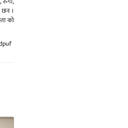
 रुगा,
का छन ।
्ता को
.dpuf