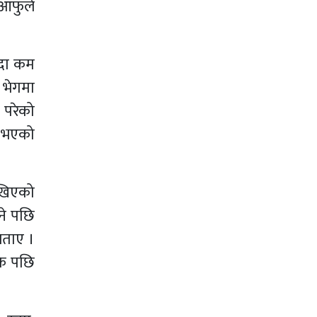
 आफुले
न्दा कम
 भेगमा
 परेको
ि भएको
ेखिएको
ने पछि
बताए ।
के पछि