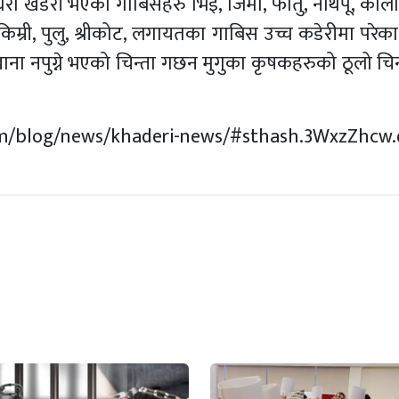
ेरौ खडेरी भएका गाबिसहरु भिई, जिमा, फोतु, नार्थपू, कालौ,
ना, किम्री, पुलु, श्रीकोट, लगायतका गाबिस उच्च कडेरीमा परे
 खाना नपुग्ने भएको चिन्ता गछन मुगुका कृषकहरुको ठूलो चिन
.com/blog/news/khaderi-news/#sthash.3WxzZhcw