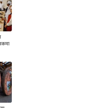
ज
दमकमा