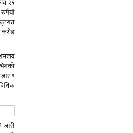
मलव २९
ुपैयाँ
्र्तगत
त करोड
 दशमलव
न भेगको
हजार ९
ाविधिक
ि जारी