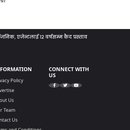
्रा
ेन्टलाई १२ वर्षसम्म कैद प्रस्ताव
ग्यास समस्या तत्क
NFORMATION
CONNECT WITH
US
vacy Policy
vertise
out Us
r Team
ntact Us
rms and Conditions