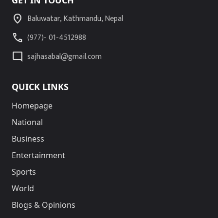
GET IN TOUCH
location_on
Baluwatar, Kathmandu, Nepal
call
(977)- 01-4512988
mode_comment
sajhasabal@gmail.com
QUICK LINKS
Homepage
National
Business
Entertainment
Sports
World
Blogs & Opinions