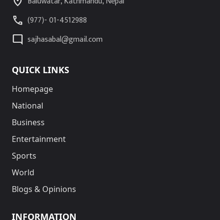
location_on
Baluwatar, Kathmandu, Nepal
call
(977)- 01-4512988
mode_comment
sajhasabal@gmail.com
QUICK LINKS
Homepage
National
Business
Entertainment
Sports
World
Blogs & Opinions
INFORMATION