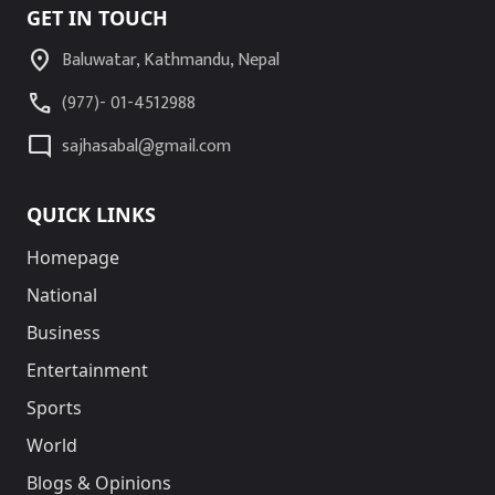
GET IN TOUCH
location_on
Baluwatar, Kathmandu, Nepal
call
(977)- 01-4512988
mode_comment
sajhasabal@gmail.com
QUICK LINKS
Homepage
National
Business
Entertainment
Sports
World
Blogs & Opinions