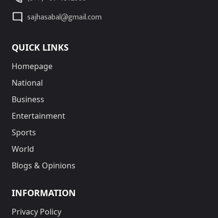
mode_comment
sajhasabal@gmail.com
QUICK LINKS
Homepage
National
Business
Entertainment
Sports
World
Blogs & Opinions
INFORMATION
Privacy Policy