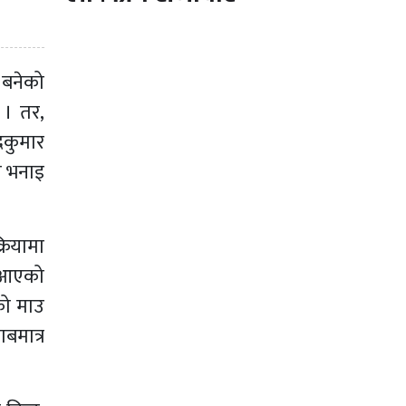
 बनेको
 । तर,
रकुमार
ो भनाइ
रियामा
ा आएको
कको माउ
बमात्र