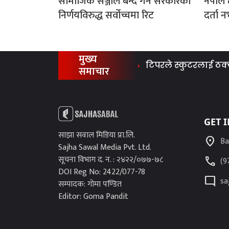
सामाजिक सञ्जाल बन्द गर्ने सरकारको
नेपाल 
निर्णयविरुद्ध सर्वोच्चमा रिट
दर्ता
मुख्य
टिपरले स्कुटरलाई ठक्कर दि
समाचार
GET 
साझा सवाल मिडिया प्रा.लि.
location_on
Ba
Sajha Sawal Media Pvt. Ltd.
सूचना विभाग द. न. : २४२२/०७७-७८
call
(9
DOI Reg No: 2422/077-78
mode_comment
sa
सम्पादक: गोमा पण्डित
Editor: Goma Pandit