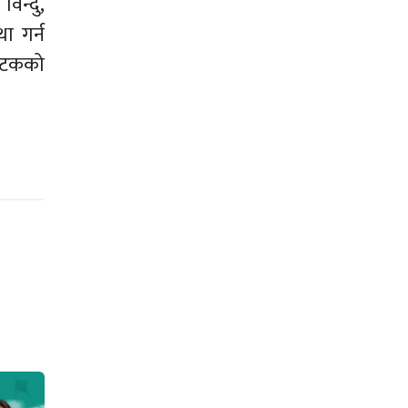
िन्दु,
ा गर्न
कपटकको