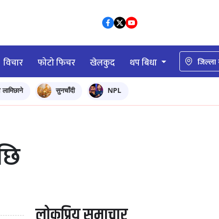
विचार
फोटो फिचर
खेलकुद
थप बिधा
जिल्ला
ि लामिछाने
सुनचाँदी
NPL
छि
लोकप्रिय समाचार