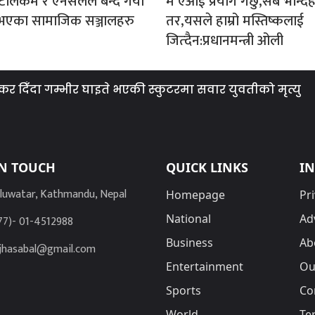
टेलिकम र एनसेलले बन्द गर्यो
म एआई प्रयोग गर्छु,सबै भन्दिह
 नभएका सामाजिक सञ्जालहरु
तर,यसले हाम्रो मस्तिष्कलाई
जित्दैन:प्रधानमन्त्री ओली
ँदा गम्भीर घाइते भएकी स्कुटरमा सवार युवतीको मृत्यु
IN TOUCH
QUICK LINKS
I
luwatar, Kathmandu, Nepal
Homepage
Pri
National
Ad
77)- 01-4512988
Business
Ab
jhasabal@gmail.com
Entertainment
Ou
Sports
Co
World
Te