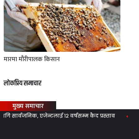
मारमा मौरीपालक किसान
लोकप्रिय समाचार
मुख्य समाचार
ार्वजनिक, एजेन्टलाई १२ वर्षसम्म कैद प्रस्ताव
ग्यास स