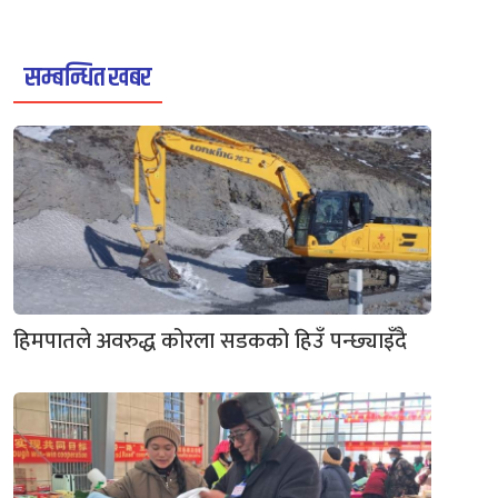
सम्बन्धित खबर
हिमपातले अवरुद्ध कोरला सडकको हिउँ पन्छ्याइँदै