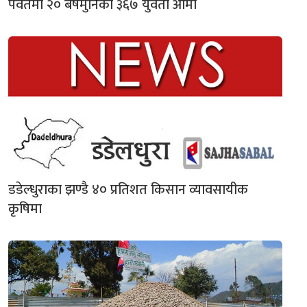
पर्वतमा २० बर्षमुनिका ३६७ युवती आमा
डडेल्धुराका झण्डै ४० प्रतिशत किसान व्यावसायीक
कृषिमा