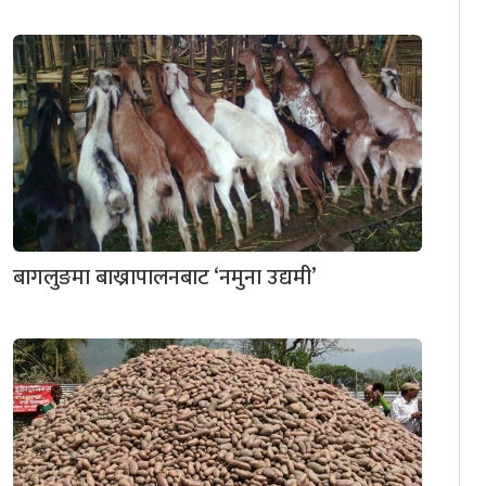
बागलुङमा बाख्रापालनबाट ‘नमुना उद्यमी’