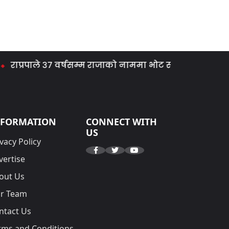
ले ३७ वर्षसम्म राजाको नाममा भोट संकलन गर्‍यो: धवलशमशेर 
NFORMATION
CONNECT WITH
US
vacy Policy
vertise
out Us
r Team
ntact Us
rms and Conditions