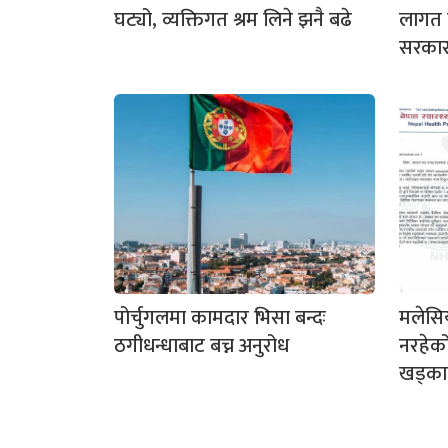
घट्यो, व्यक्तिगत श्रम लिने झनै बढे
लागत त
सरकार
पोर्चुगलमा कामदार भिसा बन्दः
मलेसिय
ठगीधन्धाबाट बच्न अनुरोध
नरहेक
खड्का