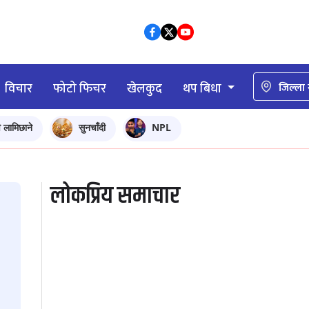
विचार
फोटो फिचर
खेलकुद
थप बिधा
जिल्ला
ि लामिछाने
सुनचाँदी
NPL
लोकप्रिय समाचार